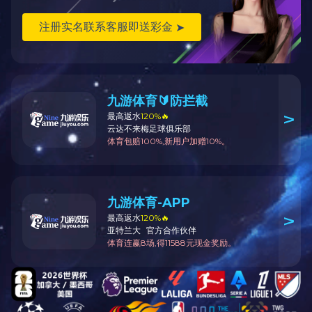
煤炭
铝业
开云手机在线拥有8处生产
开云手机在线集团铝土矿产
煤矿，总产能8300万吨/
能1120万吨...
年。...