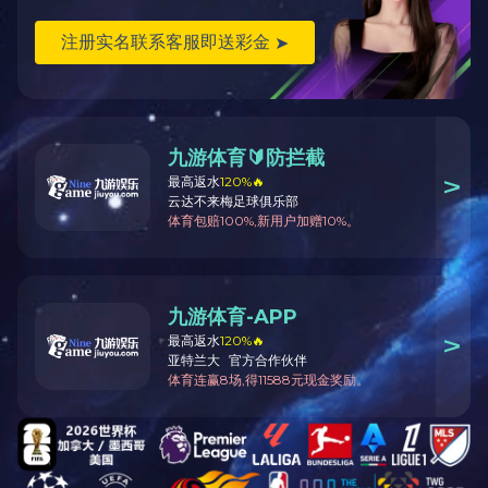
第2集《煤电上新》
第3集《碧水蓝天》