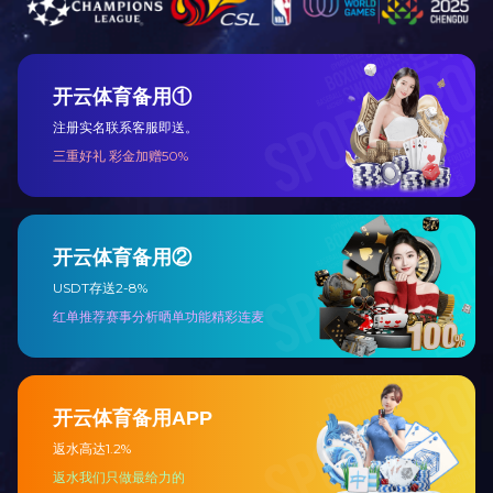
第4集《向绿向新》