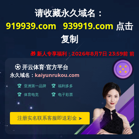
新闻资讯
———
NEWS AND INFORMATION
首页
新闻资讯
集团影像
“两山”理念的开云手机在线实践系列专
题片