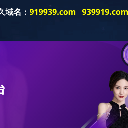
开云(中国)
新闻资讯
产业概览
社会责任
TION