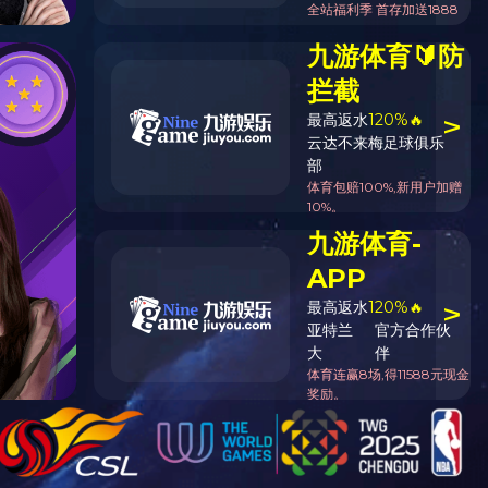
集团公告
集团影像