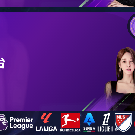
动态
国资消息
媒体报道
行业前沿
专题聚焦
十年蜕变
2025.08.21