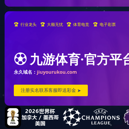
头条新闻
集团要闻
总部讯息
基层