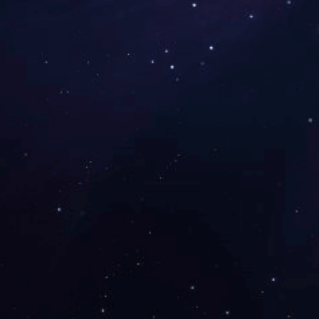
下一篇：提质增效
地址：北京西