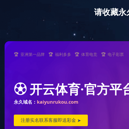
新闻资讯
NEWS AND INFORMA
首页
>
新闻资讯