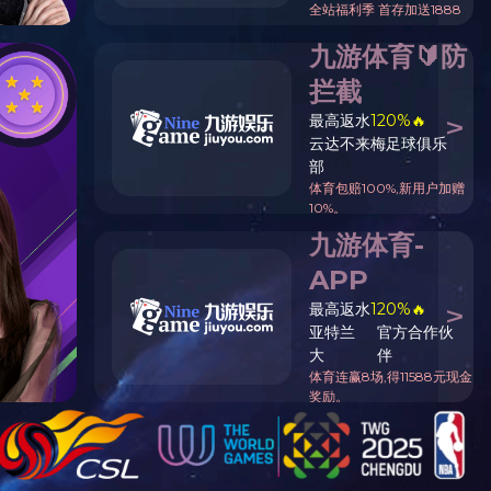
集团公告
集团影像