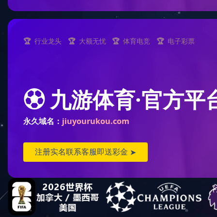
头条新闻
集团要闻
总部讯息
基层