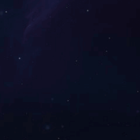
城区北三环中路29号院1号楼
通讯地址：北京2201信