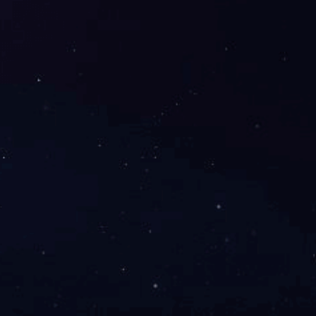
返回列表
箱
更多友情链接