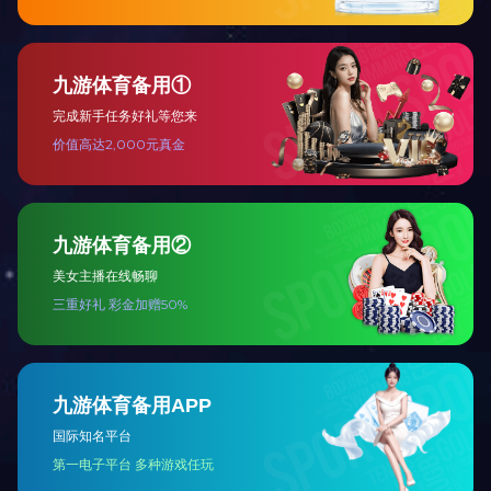
附件2：假冒北京富能新能源有限责任公司名义注册
成立的公司清单