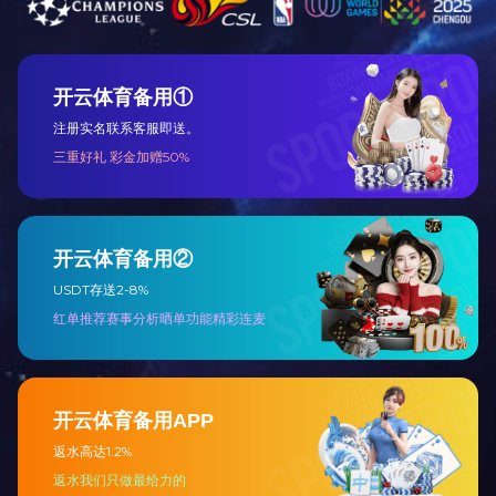
关责任人，立即停止侵权、诈骗等违法犯罪行为，我集
团已向有关部门报案、举报，并对任何假冒我集团关联
单位、损害我集团名誉的行为保留追究法律责任的权
利。
开云手机在线
2023年6月29日
附件1：假冒中国电力投资有限公司名义注册成立的
公司清单