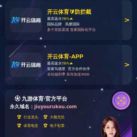
机在线”)召开了开云手机在线科技奖励委员会会议，在专
家评审的基础上，经科技奖励委员会审核并投票表决，
审议通过2024年度集团公司科技奖拟授奖项目共47项。
现将拟授奖项目名称、主要完成单位及主要完成人名单
公示如下。
根据《集团公司科技奖励办法》的有关规定，任何
单位和个人均可对拟授奖项目提出书面异议。书面异议
要陈述异议理由、具体意见并提供必要的证明文件。如
有附件要列出目录，并将附件原件与书面异议材料一并
提交集团公司。单位异议的要加盖公章，提供联系人、
联系电话和通信地址；个人异议的要签署异议人真实姓
名，提供其工作单位、联系电话和通信地址。异议者姓
名需要保密的，请在异议材料中注明。请于2024年12月8
日前提出异议，逾期不予受理。