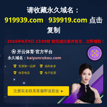
新闻资讯
———
NEWS AND INFORMATION
首页
新闻资讯
集团公告
2024年度开云手机在线科技奖拟授奖项目公
示
24.11.28
2024年11月 28日，开云手机在线(以下简称“开云手