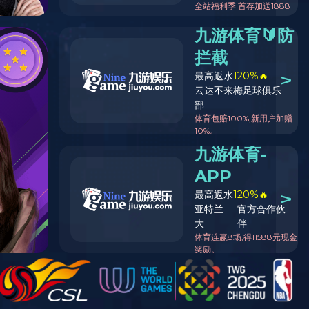
集团公告
集团影像
金
划破海风，徐徐转动，每年可发出绿