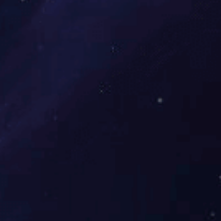
海上风电设备（央广网发 海风公司 供图）
机在线集团在鲁海上风电装机将突破700万