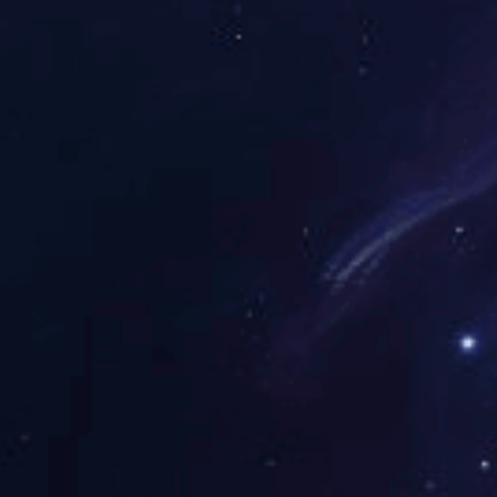
源不断的绿色电力流入千家万户，
更深远的影响在产业链上显现。项
强大的产业集群效应。海上风电，
站在码头上远望，那些大海中的“
础化身“人工鱼礁”，吸引海洋生物
2022年至2025年，海风公司连
复了海洋渔业资源，更直接带动当地
“海风绝对不能让设备轻易坏掉，