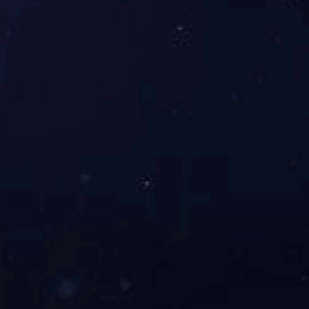
级海上风电基地”，努力建设世界一流海上
每一台风机都是生态文明的践行者，每
在的行动，诠释着“向海图强”的深刻内涵，
振兴新路