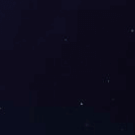
千瓦，力争达到900万千瓦，初步建