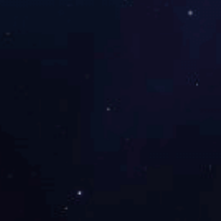
成“集团最大、北方最大的千万千瓦
碧波之上，风车不停旋转，这里，
云手机在线集团山东公司用实实在
着重要力量。
下一篇：光明日报客户端：用“绿电”照亮乡村