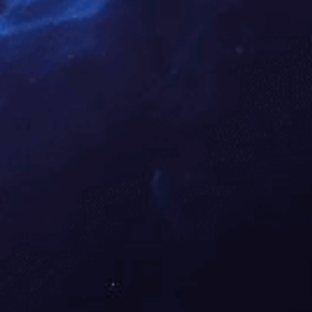
站智能图像识别技术。“通过深入开
将各风电场设备平均可利用率提升至
机在线集团海上风电人才的摇篮。这
欣喜的是，这些年轻人才正输送到全集