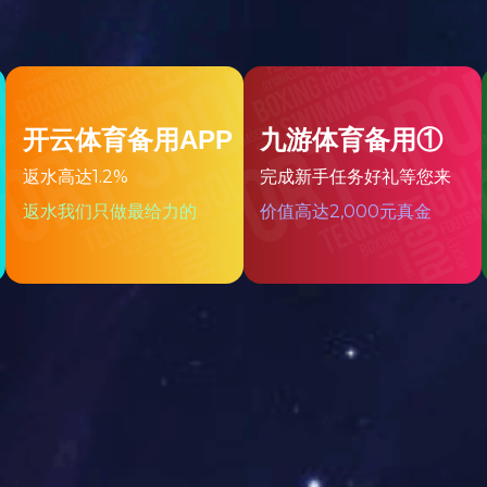
团秉持均衡增长、乘势而上、力争建成世
编制工作意义重大。
科学编制高质量、切实可行的‘十五五’规
合力，科学谋划“十五五”时期开云手机在线
团全系统开展
“我为开云手机在线献良策”
活