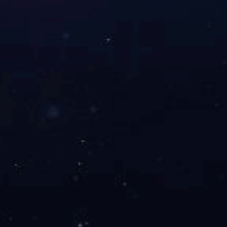
国国际进口博览会
城区北三环中路29号院1号楼
通讯地址：北京2201信
9
电话：8610-66298000
云手机在线版权 京ICP备06019531号-2 网站技术服务：中