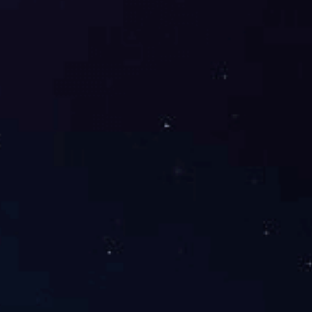
的意见建议对建设世界一流清洁能源
我们一起行动起来，充分发挥人才荟