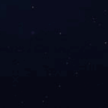
返回列表
箱
更多友情链接
国能源传媒集团新媒体事业部