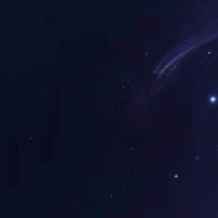
二、征集范围
开云手机在线集团系统全体干
三、征集内容
建言献策范围针对开云手机在线集
等涉及“均衡增长战略”落地事项
以是三言两语的真知灼见，也可以
四、征集方式
征集意见建议文稿可通过电子邮件