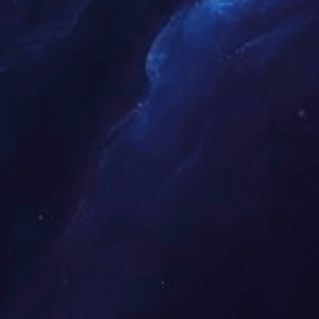
作者姓名、联系方式。
29号院1号楼开云手机在线集团战略规划
集意见建议的评选、采纳、激励工作。
云手机在线集团发文表彰，并落实相应激
、特别奖两类：