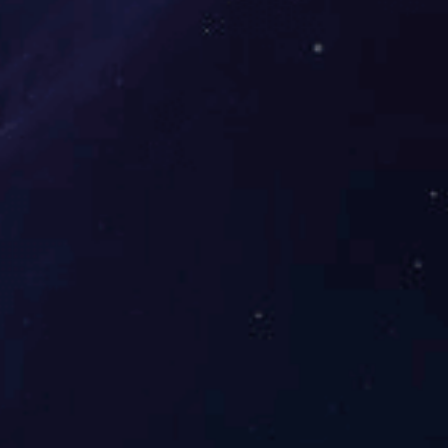
奖员工适当奖励。特别贡献奖要求提出
效益效率产生重大影响。
五五”规划，广大干部员工义不容辞。让
一流清洁能源企业贡献智慧和力量！
表