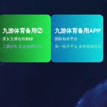
界一流清洁能源企业的关键五年，做
划”工作原则，广泛吸纳系统干部员
集团各项工作，携手描绘集团未来五
动暨“十五五”规划网上意见建议征求