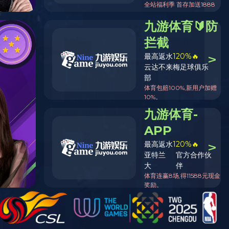
集团公告
集团影像
参加~
量发展轨道上夯实基础、塑造优势、