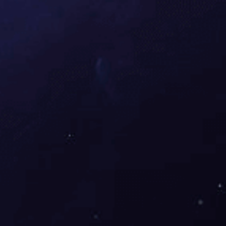
与发展部，邮政编码：100029，
励政策。