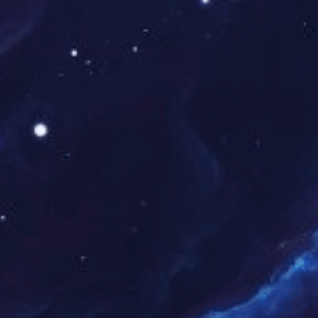
部员工
团建设世界一流清洁能源企业，针对“十
，提出意见建议、贡献智慧。所提意见建议要
是材料详实、说理透彻、论证充分的文稿，
或邮寄方式发送。来稿请在邮件主题或